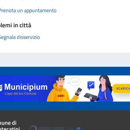
Prenota un appuntamento
lemi in città
Segnala disservizio
une di
tecatini