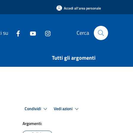
Accedi all'area personale
i su
Cerca
Tutti gli argomenti
Condividi
Vedi azioni
Argomenti: