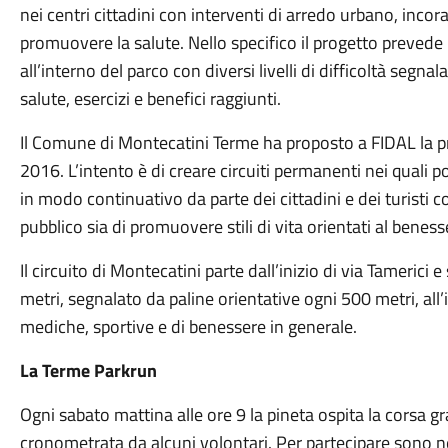
nei centri cittadini con interventi di arredo urbano, incor
promuovere la salute. Nello specifico il progetto prevede l
all’interno del parco con diversi livelli di difficoltà segnala
salute, esercizi e benefici raggiunti.
Il Comune di Montecatini Terme ha proposto a FIDAL la p
2016. L’intento è di creare circuiti permanenti nei quali po
in modo continuativo da parte dei cittadini e dei turisti con
pubblico sia di promuovere stili di vita orientati al beness
Il circuito di Montecatini parte dall’inizio di via Tamerici
metri, segnalato da paline orientative ogni 500 metri, all
mediche, sportive e di benessere in generale.
La Terme Parkrun
Ogni sabato mattina alle ore 9 la pineta ospita la corsa g
cronometrata da alcuni volontari. Per partecipare sono ne