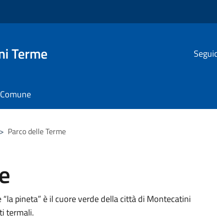
ni Terme
Seguic
il Comune
>
Parco delle Terme
e
“la pineta” è il cuore verde della città di Montecatini
i termali.