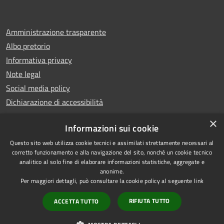
Amministrazione trasparente
Albo pretorio
Informativa privacy
Note legal
Social media policy
Dichiarazione di accessibilità
×
Informazioni sui cookie
Questo sito web utilizza cookie tecnici e assimilati strettamente necessari al
RSS
Copyright © 2025 Comune di
corretto funzionamento e alla navigazione del sito, nonché un cookie tecnico
analitico al solo fine di elaborare informazioni statistiche, aggregate e
Accessibilità
Montecatini Terme
anonime.
Privacy
Municipium
Powered by
|
Per maggiori dettagli, può consultare la cookie policy al seguente
link
Cookie
Accesso redazione
RIFIUTA TUTTO
ACCETTA TUTTO
Mappa del sito
Vecchio sito