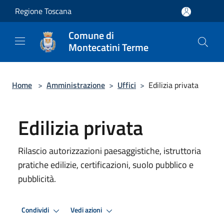
Salta al contenuto principale
Regione Toscana
Comune di
Montecatini Terme
Home
>
Amministrazione
>
Uffici
>
Edilizia privata
Edilizia privata
Rilascio autorizzazioni paesaggistiche, istruttoria
pratiche edilizie, certificazioni, suolo pubblico e
pubblicità.
Condividi
Vedi azioni