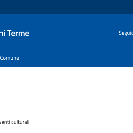
ni Terme
Seguic
il Comune
nti culturali.