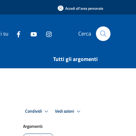
Accedi all'area personale
i su
Cerca
Tutti gli argomenti
Condividi
Vedi azioni
Argomenti: