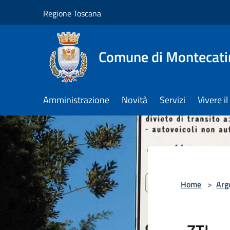
Salta al contenuto principale
Regione Toscana
Comune di Montecati
Amministrazione
Novità
Servizi
Vivere 
Home
>
Arg