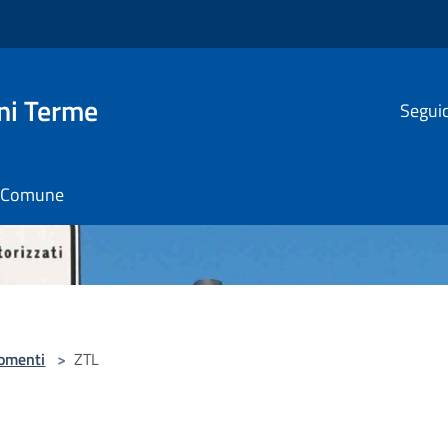
ni Terme
Seguic
il Comune
omenti
>
ZTL