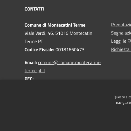
CONTATTI
Prenotaz
Comune di Montecatini Terme
Segnalazi
Viale Verdi, 46, 51016 Montecatini
Leggi le 
Terme PT
Richiesta 
Codice Fiscale:
00181660473
Email:
comune@comune.montecatini-
terme.pt.it
PEC:
comune.montecatiniterme@postacert.toscana.it
Centralino Unico:
0572 9181
Questo sito
navigazio
RSS
Accessibilità
Privacy
Cookie
Mappa de