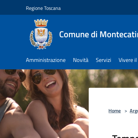
Salta al contenuto principale
Regione Toscana
Comune di Montecati
Amministrazione
Novità
Servizi
Vivere 
Home
>
Arg