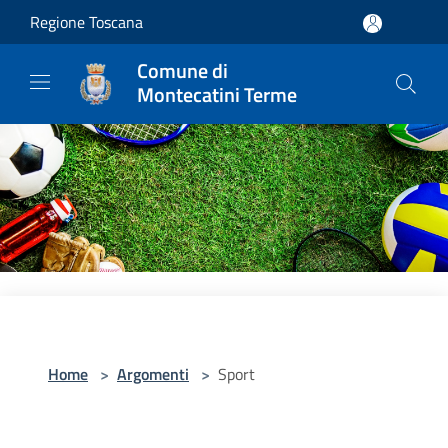
Salta al contenuto principale
Regione Toscana
Comune di
Montecatini Terme
Home
>
Argomenti
>
Sport