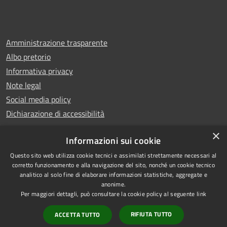
Amministrazione trasparente
Albo pretorio
Informativa privacy
Note legal
Social media policy
Dichiarazione di accessibilità
×
Informazioni sui cookie
Questo sito web utilizza cookie tecnici e assimilati strettamente necessari al
RSS
Copyright © 2025 Comune di
corretto funzionamento e alla navigazione del sito, nonché un cookie tecnico
analitico al solo fine di elaborare informazioni statistiche, aggregate e
Accessibilità
Montecatini Terme
anonime.
Privacy
Municipium
Powered by
|
Per maggiori dettagli, può consultare la cookie policy al seguente
link
Cookie
Accesso redazione
RIFIUTA TUTTO
ACCETTA TUTTO
Mappa del sito