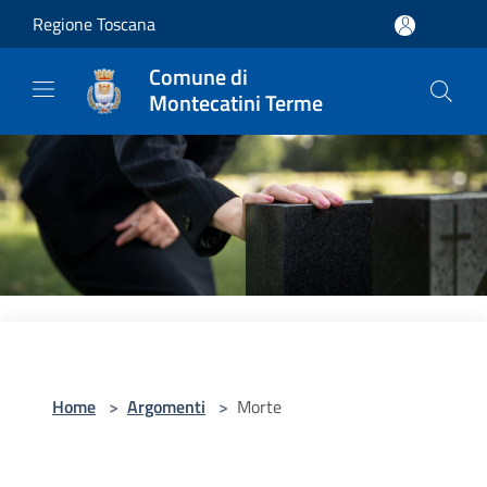
Salta al contenuto principale
Regione Toscana
Comune di
Montecatini Terme
Home
>
Argomenti
>
Morte