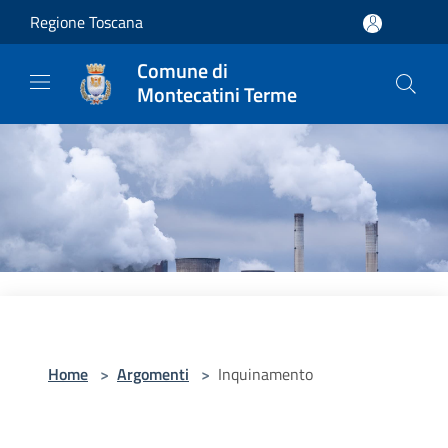
Salta al contenuto principale
Regione Toscana
Comune di
Montecatini Terme
Home
>
Argomenti
>
Inquinamento