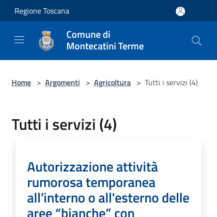
Salta al contenuto principale
Regione Toscana
Comune di
Montecatini Terme
Home
>
Argomenti
>
Agricoltura
>
Tutti i servizi (4)
Tutti i servizi (4)
Autorizzazione attività
rumorosa temporanea
all'interno o all'esterno delle
aree “bianche” con