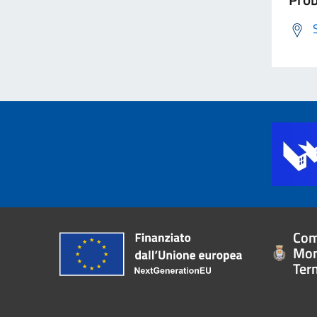
Com
Mon
Ter