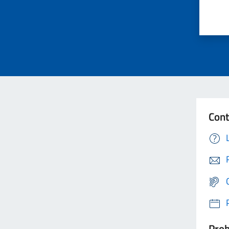
Cont
Prob