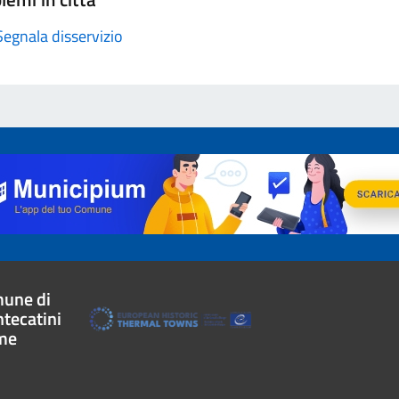
Segnala disservizio
une di
tecatini
me