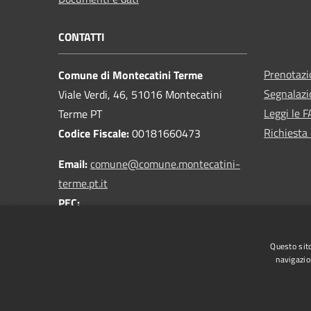
CONTATTI
Prenotaz
Comune di Montecatini Terme
Segnalazi
Viale Verdi, 46, 51016 Montecatini
Leggi le 
Terme PT
Richiesta 
Codice Fiscale:
00181660473
Email:
comune@comune.montecatini-
terme.pt.it
PEC:
comune.montecatiniterme@postacert.toscana.it
Centralino Unico:
0572 9181
Questo sito
navigazio