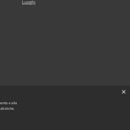
Luoghi
×
mento e alla
atistiche,