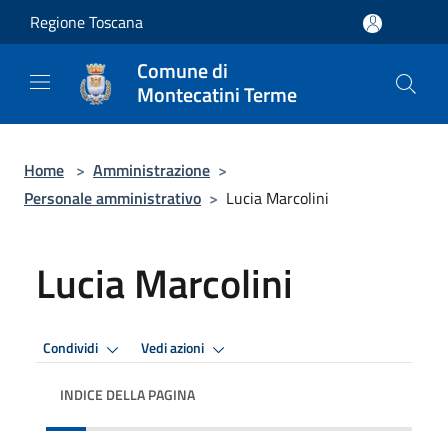
Salta al contenuto principale
Regione Toscana
Comune di
Montecatini Terme
Home
>
Amministrazione
>
Personale amministrativo
>
Lucia Marcolini
Lucia Marcolini
Condividi
Vedi azioni
INDICE DELLA PAGINA