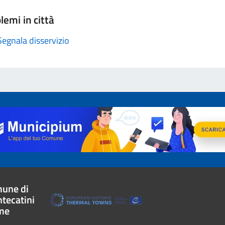
lemi in città
Segnala disservizio
une di
tecatini
me