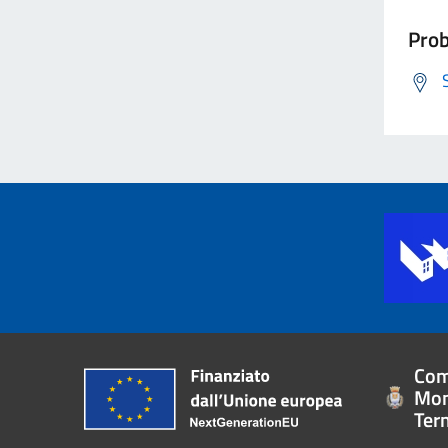
Prob
Com
Mon
Ter