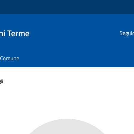
ni Terme
Seguic
il Comune
li