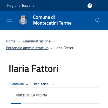
Salta al contenuto principale
Regione Toscana
Comune di
Montecatini Terme
Home
>
Amministrazione
>
Personale amministrativo
>
Ilaria Fattori
Ilaria Fattori
Condividi
Vedi azioni
INDICE DELLA PAGINA