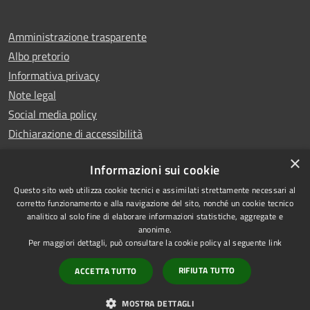
Amministrazione trasparente
Albo pretorio
Informativa privacy
Note legal
Social media policy
Dichiarazione di accessibilità
×
Informazioni sui cookie
Questo sito web utilizza cookie tecnici e assimilati strettamente necessari al
RSS
Copyright © 2025 Comune di
corretto funzionamento e alla navigazione del sito, nonché un cookie tecnico
analitico al solo fine di elaborare informazioni statistiche, aggregate e
Accessibilità
Montecatini Terme
anonime.
Privacy
Municipium
Powered by
|
Per maggiori dettagli, può consultare la cookie policy al seguente
link
Cookie
Accesso redazione
RIFIUTA TUTTO
ACCETTA TUTTO
Mappa del sito
Vecchio sito
MOSTRA DETTAGLI