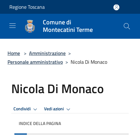
Salta al contenuto principale
Regione Toscana
Comune di
Montecatini Terme
Home
>
Amministrazione
>
Personale amministrativo
>
Nicola Di Monaco
Nicola Di Monaco
Condividi
Vedi azioni
INDICE DELLA PAGINA