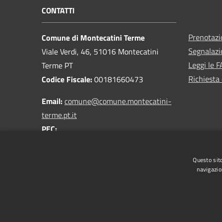
CONTATTI
Prenotaz
Comune di Montecatini Terme
Segnalazi
Viale Verdi, 46, 51016 Montecatini
Leggi le 
Terme PT
Richiesta 
Codice Fiscale:
00181660473
Email:
comune@comune.montecatini-
terme.pt.it
PEC:
comune.montecatiniterme@postacert.toscana.it
Centralino Unico:
0572 9181
Questo sito
navigazio
RSS
Accessibilità
Privacy
Cookie
Mappa de