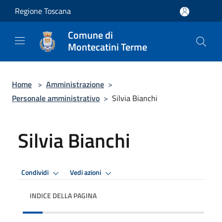
Salta al contenuto principale
Regione Toscana
Comune di
Montecatini Terme
Home
>
Amministrazione
>
Personale amministrativo
>
Silvia Bianchi
Silvia Bianchi
Condividi
Vedi azioni
INDICE DELLA PAGINA