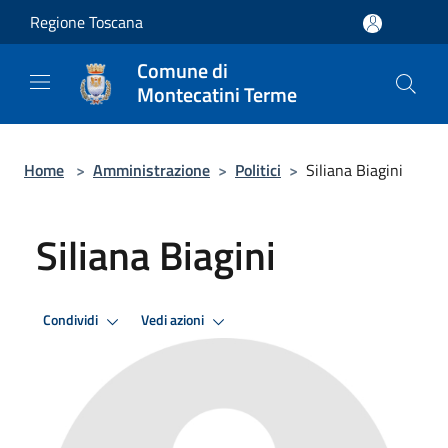
Salta al contenuto principale
Regione Toscana
Comune di
Montecatini Terme
Home
>
Amministrazione
>
Politici
>
Siliana Biagini
Siliana Biagini
Condividi
Vedi azioni