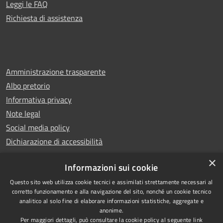
Leggi le FAQ
Richiesta di assistenza
Amministrazione trasparente
Albo pretorio
Informativa privacy
Note legal
Social media policy
Dichiarazione di accessibilità
×
Informazioni sui cookie
Questo sito web utilizza cookie tecnici e assimilati strettamente necessari al
RSS
Copyright © 2025 Comune di
corretto funzionamento e alla navigazione del sito, nonché un cookie tecnico
analitico al solo fine di elaborare informazioni statistiche, aggregate e
Accessibilità
Montecatini Terme
anonime.
Privacy
Municipium
Powered by
|
Per maggiori dettagli, può consultare la cookie policy al seguente
link