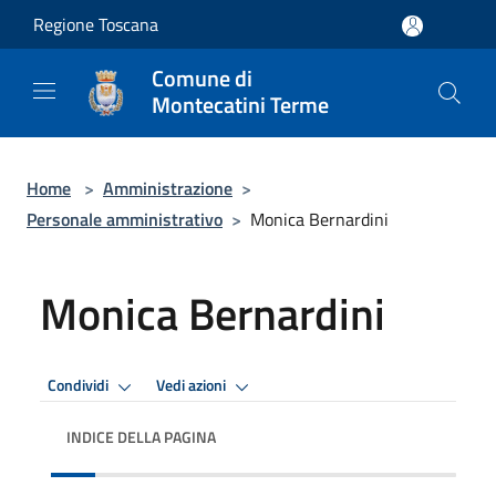
Salta al contenuto principale
Regione Toscana
Comune di
Montecatini Terme
Home
>
Amministrazione
>
Personale amministrativo
>
Monica Bernardini
Monica Bernardini
Condividi
Vedi azioni
INDICE DELLA PAGINA