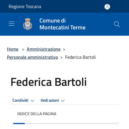
Salta al contenuto principale
Regione Toscana
Comune di
Montecatini Terme
Home
>
Amministrazione
>
Personale amministrativo
>
Federica Bartoli
Federica Bartoli
Condividi
Vedi azioni
INDICE DELLA PAGINA