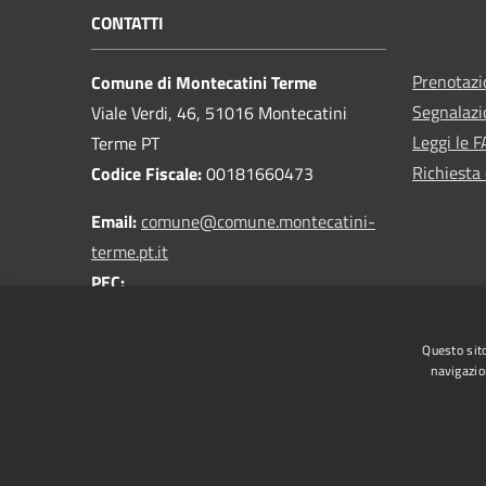
CONTATTI
Prenotaz
Comune di Montecatini Terme
Segnalazi
Viale Verdi, 46, 51016 Montecatini
Leggi le 
Terme PT
Richiesta 
Codice Fiscale:
00181660473
Email:
comune@comune.montecatini-
terme.pt.it
PEC:
comune.montecatiniterme@postacert.toscana.it
Centralino Unico:
0572 9181
Questo sito
navigazio
RSS
Accessibilità
Privacy
Cookie
Mappa de