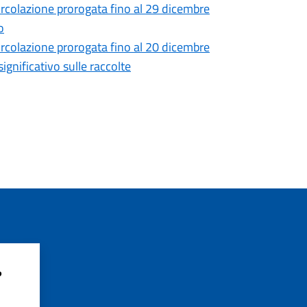
circolazione prorogata fino al 29 dicembre
o
circolazione prorogata fino al 20 dicembre
significativo sulle raccolte
?