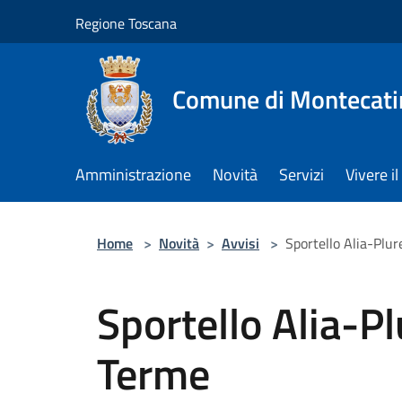
Salta al contenuto principale
Regione Toscana
Comune di Montecati
Amministrazione
Novità
Servizi
Vivere 
Home
>
Novità
>
Avvisi
>
Sportello Alia-Plu
Sportello Alia-P
Terme