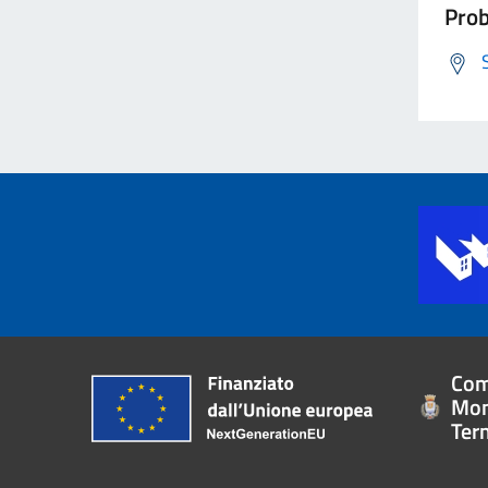
Prob
Com
Mon
Ter