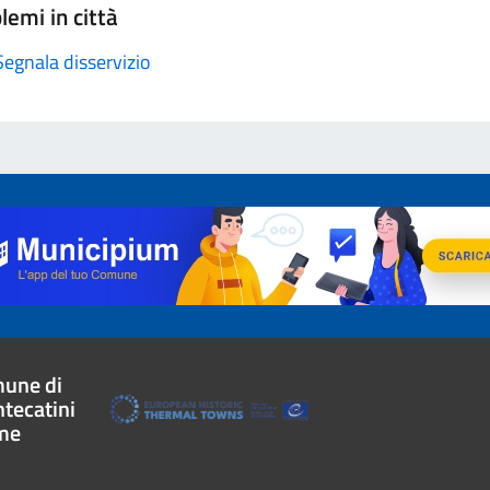
lemi in città
Segnala disservizio
une di
tecatini
me