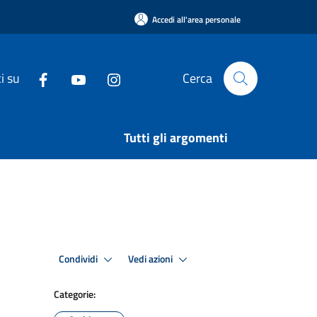
Accedi all'area personale
i su
Cerca
Tutti gli argomenti
Condividi
Vedi azioni
Categorie: