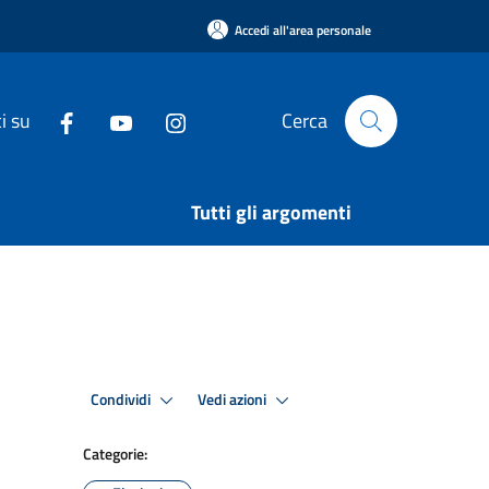
Accedi all'area personale
i su
Cerca
Tutti gli argomenti
Condividi
Vedi azioni
Categorie: