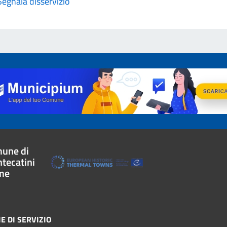
Segnala disservizio
une di
tecatini
me
E DI SERVIZIO