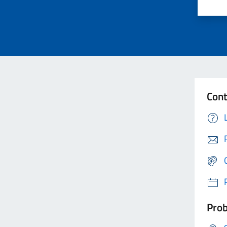
Cont
Prob