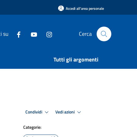
Accedi all'area personale
i su
Cerca
Tutti gli argomenti
Condividi
Vedi azioni
Categorie: