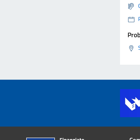
Prob
Com