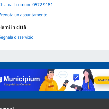
Chiama il comune 0572 9181
Prenota un appuntamento
lemi in città
Segnala disservizio
une di