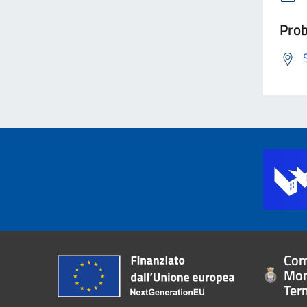
Prob
Com
Mon
Ter