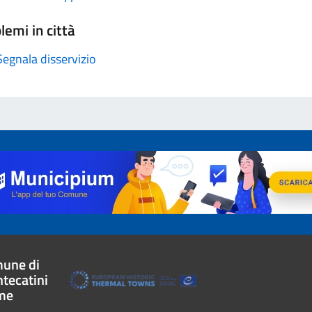
lemi in città
Segnala disservizio
une di
tecatini
me