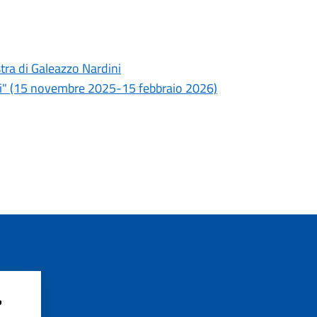
tra di Galeazzo Nardini
ini" (15 novembre 2025-15 febbraio 2026)
?