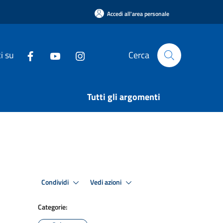
Accedi all'area personale
i su
Cerca
Tutti gli argomenti
Condividi
Vedi azioni
Categorie: