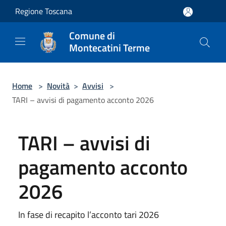
Salta al contenuto principale
Regione Toscana
Comune di
Montecatini Terme
Home
>
Novità
>
Avvisi
>
TARI – avvisi di pagamento acconto 2026
TARI – avvisi di
pagamento acconto
2026
In fase di recapito l’acconto tari 2026