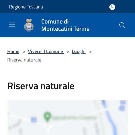
Salta al contenuto principale
Regione Toscana
Comune di
Montecatini Terme
Home
>
Vivere il Comune
>
Luoghi
>
Riserva naturale
Riserva naturale