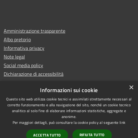
Amministrazione trasparente
Albo pretorio
Informativa privacy
Note legal
Social media policy
Dichiarazione di accessibilità
×
Informazioni sui cookie
Questo sito web utilizza cookie tecnici e assimilati strettamente necessari al
RSS
Copyright © 2025 Comune di
corretto funzionamento e alla navigazione del sito, nonché un cookie tecnico
analitico al solo fine di elaborare informazioni statistiche, aggregate e
Accessibilità
Montecatini Terme
anonime.
Privacy
Municipium
Powered by
|
Per maggiori dettagli, può consultare la cookie policy al seguente
link
Cookie
Accesso redazione
RIFIUTA TUTTO
ACCETTA TUTTO