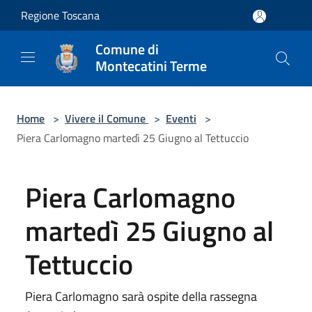
Salta al contenuto principale
Regione Toscana
Comune di
Montecatini Terme
Home
>
Vivere il Comune
>
Eventi
>
Piera Carlomagno martedì 25 Giugno al Tettuccio
Piera Carlomagno
martedì 25 Giugno al
Tettuccio
Piera Carlomagno sarà ospite della rassegna