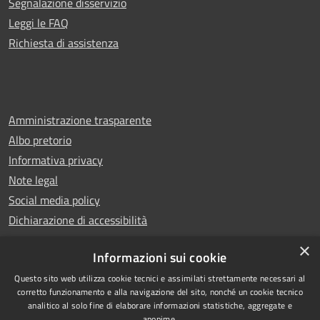
Segnalazione disservizio
Leggi le FAQ
Richiesta di assistenza
Amministrazione trasparente
Albo pretorio
Informativa privacy
Note legal
Social media policy
Dichiarazione di accessibilità
×
Informazioni sui cookie
Questo sito web utilizza cookie tecnici e assimilati strettamente necessari al
RSS
Copyright © 2025 Comune di
corretto funzionamento e alla navigazione del sito, nonché un cookie tecnico
analitico al solo fine di elaborare informazioni statistiche, aggregate e
Accessibilità
Montecatini Terme
anonime.