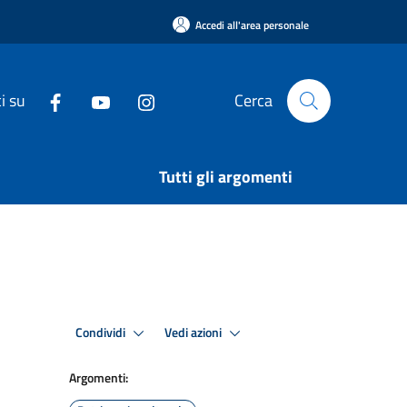
Accedi all'area personale
i su
Cerca
Tutti gli argomenti
Condividi
Vedi azioni
Argomenti: