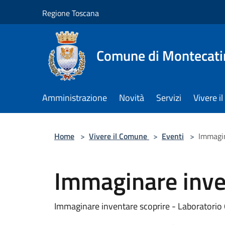
Salta al contenuto principale
Regione Toscana
Comune di Montecati
Amministrazione
Novità
Servizi
Vivere 
Home
>
Vivere il Comune
>
Eventi
>
Immagin
Immaginare inve
Immaginare inventare scoprire - Laboratorio