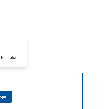
T, Italia
appa