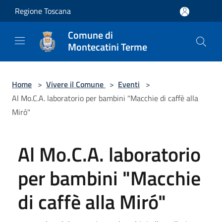
Salta al contenuto principale
Regione Toscana
Comune di
Montecatini Terme
Home
>
Vivere il Comune
>
Eventi
>
Al Mo.C.A. laboratorio per bambini "Macchie di caffè alla
Miró"
Al Mo.C.A. laboratorio
per bambini "Macchie
di caffè alla Miró"