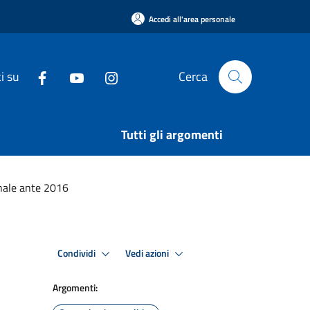
Accedi all'area personale
i su
Cerca
Tutti gli argomenti
nale ante 2016
Condividi
Vedi azioni
Argomenti: