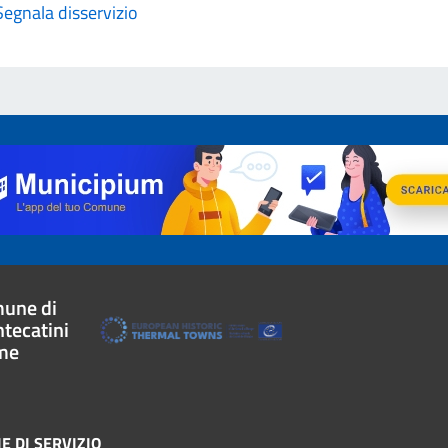
Segnala disservizio
une di
tecatini
me
E DI SERVIZIO