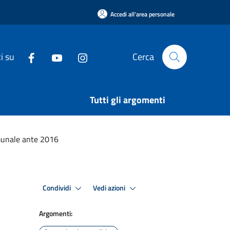
Accedi all'area personale
i su
Cerca
Tutti gli argomenti
omunale ante 2016
Condividi
Vedi azioni
Argomenti: