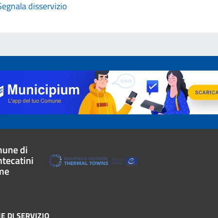
Segnala disservizio
une di
tecatini
me
E DI SERVIZIO